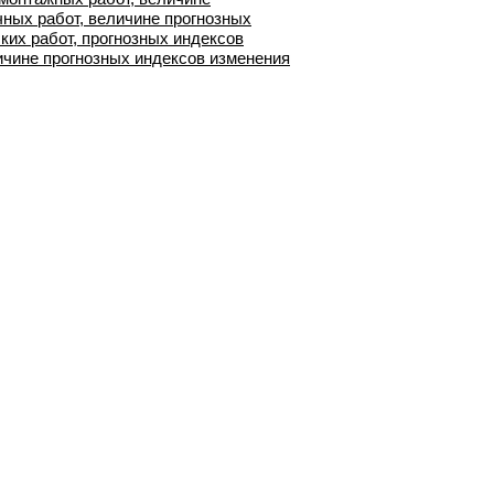
ных работ, величине прогнозных
ких работ, прогнозных индексов
личине прогнозных индексов изменения