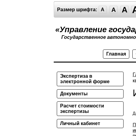
A
A
Размер шрифта:
A
«Управление госуд
Государственное автономно
Главная
Г
Экспертиза в
к
электронной форме
Документы
Расчет стоимости
экспертизы
Д
Личный кабинет
П
и
п