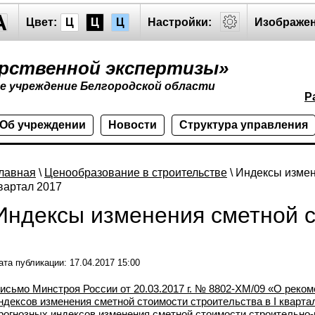
A
Цвет:
Ц
Ц
Ц
Настройки:
Изображен
арственной экспертизы»
е учреждение Белгородской области
Р
Об учреждении
Новости
Структура управления
лавная
\
Ценообразование в строительстве
\ Индексы измен
вартал 2017
Индексы изменения сметной 
ата публикации: 17.04.2017 15:00
исьмо Минстроя России от 20.03.2017 г. № 8802-ХМ/09 «О реко
ндексов изменения сметной стоимости строительства в I квартал
рогнозных индексов изменения сметной стоимости строительно-